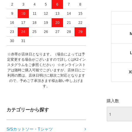
2
3
4
5
6
7
8
9
10
11
12
13
14
15
16
17
18
19
20
21
22
23
24
25
26
27
28
29
30
31
☆赤帯が店休日となります。（場合によっては予
定変更する場合がございますので詳しくはK2イン
スタグラムをご参照ください） ☆オンラインスト
アは随時ご購入可能でございますが、店休日にご
利用の際は、店休日明けに順次ご対応となります
ので、予めご了承頂きます様お願い申し上げま
す。
購入数
カテゴリーから探す
S/Sカットソー・Tシャツ