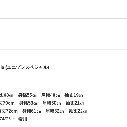
pecial(ユニゾンスペシャル)
丈68㎝ 身幅55㎝ 肩幅48㎝ 袖丈19㎝
70cm 身幅58㎝ 肩幅50㎝ 袖丈21㎝
丈72cm 身幅61㎝ 肩幅52㎝ 袖丈22㎝
4/73：L着用