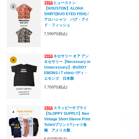
ヒューストン
2
【HOUSTON】ALOHA
SHIRT(BUG EYED FISH) /
アロハシャツ バグ・アイ
ド・フィッシュ
7,590円(税込)
ネセサリー オア アン
3
ネセサリー【Necessary or
Unnecessary】-BUDDY
EMONS-/ T shirt/バディ・
エモンズ 日本製
7,700円(税込)
スラッピーサプライ
4
【SLOPPY SUPPLY】Neo
Vintage Short Sleeve Print
Tshirt/プリントTシャツ各
種 アメリカ製
6,820円(税込)