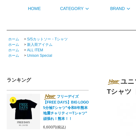
HOME
CATEGORY
BRAND
ホーム
>
S/Sカットソー・Tシャツ
ホーム
>
新入荷アイテム
ホーム
>
ALL ITEM
ホーム
>
Unison Special
ランキング
ユニゾ
Tシャツ
フリーデイズ
1
【FREE DAYS】BIG LOGO
5分袖Tシャツ”令和8年熊本
地震チャリティーTシャツ”
頑張れ！熊本！！
6,600円(税込)