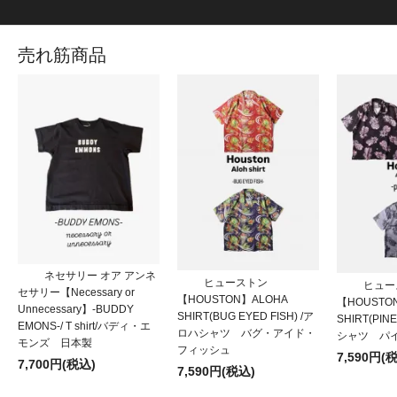
売れ筋商品
ネセサリー オア アンネ
ヒューストン
ヒュー
セサリー【Necessary or
【HOUSTON】ALOHA
【HOUSTO
Unnecessary】-BUDDY
SHIRT(BUG EYED FISH) /ア
SHIRT(PIN
EMONS-/ T shirt/バディ・エ
ロハシャツ バグ・アイド・
シャツ パ
モンズ 日本製
フィッシュ
7,590円(
7,700円(税込)
7,590円(税込)