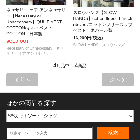
ネセサリー オア アンネセサリ
スロウハンズ【SLOW
ー【Necessary or
HANDS】cotton fleece h/neck
Unnecessary】QUILT VEST
rib vest/コットンフリースリブ
COTTON/キルトベスト
ベスト ネパール製
COTTON 日本製
13,200円(税込)
SOLD OUT
SLOW HANDS スロウハンズ
Necessary or Unnecessary ネセ
サリー オア アンネセサリー
4
1
4
商品中
-
商品
前へ
次へ
ほかの商品を探す
検索