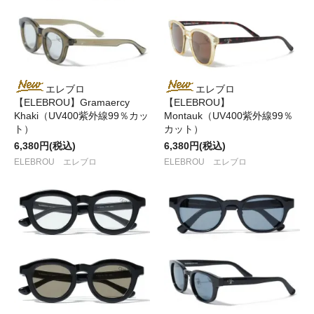
エレブロ
エレブロ
【ELEBROU】Gramaercy
【ELEBROU】
Khaki（UV400紫外線99％カッ
Montauk（UV400紫外線99％
ト）
カット）
6,380円(税込)
6,380円(税込)
ELEBROU エレブロ
ELEBROU エレブロ