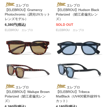
エレブロ
エレブロ
【ELEBROU】Gramercy
【ELEBROU】Hudson Black
Photochromic（調光UVカット
Polarized （鯖江産偏光レン
レンズモデル）
ズ）
6,380円(税込)
SOLD OUT
ELEBROU エレブロ
ELEBROU エレブロ
エレブロ
エレブロ
【ELEBROU】Wailupe Brown
【ELEBROU】Tribeca
Polarized（鯖江産偏光レン
MatBlack（UV400紫外線99％
ズ）
カット）
6,380円(税込)
4,180円(税込)