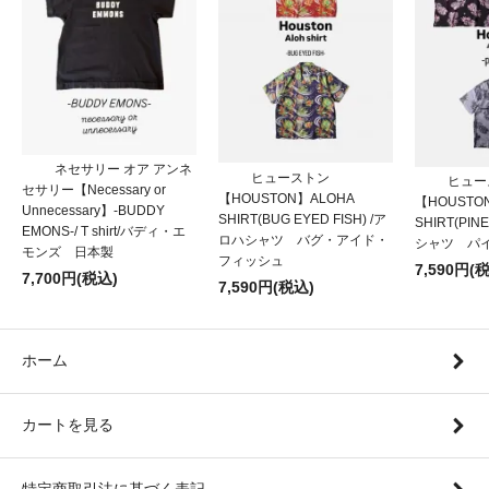
ネセサリー オア アンネ
ヒューストン
ヒュー
セサリー【Necessary or
【HOUSTON】ALOHA
【HOUSTO
Unnecessary】-BUDDY
SHIRT(BUG EYED FISH) /ア
SHIRT(PIN
EMONS-/ T shirt/バディ・エ
ロハシャツ バグ・アイド・
シャツ パ
モンズ 日本製
フィッシュ
7,590円(
7,700円(税込)
7,590円(税込)
ホーム
カートを見る