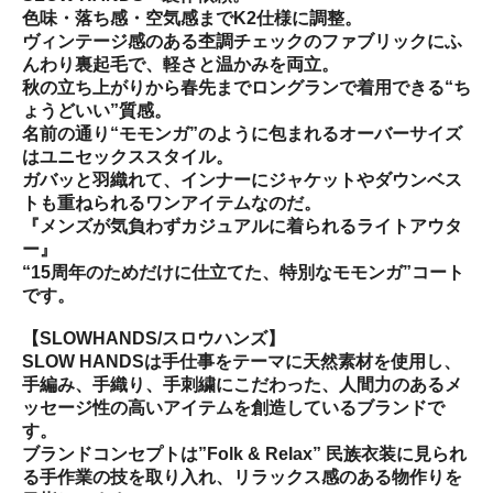
色味・落ち感・空気感までK2仕様に調整。
ヴィンテージ感のある杢調チェックのファブリックにふ
んわり裏起毛で、軽さと温かみを両立。
秋の立ち上がりから春先までロングランで着用できる“ち
ょうどいい”質感。
名前の通り“モモンガ”のように包まれるオーバーサイズ
はユニセックススタイル。
ガバッと羽織れて、インナーにジャケットやダウンベス
トも重ねられるワンアイテムなのだ。
『メンズが気負わずカジュアルに着られるライトアウタ
ー』
“15周年のためだけに仕立てた、特別なモモンガ”コート
です。
【SLOWHANDS/スロウハンズ】
SLOW HANDSは手仕事をテーマに天然素材を使用し、
手編み、手織り、手刺繍にこだわった、人間力のあるメ
ッセージ性の高いアイテムを創造しているブランドで
す。
ブランドコンセプトは”Folk & Relax” 民族衣装に見られ
る手作業の技を取り入れ、リラックス感のある物作りを