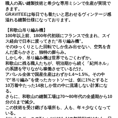
職人の高い縫製技術と希少な専用ミシンで生産が実現で
きます。
GRAVITEEは毎日でも着たいと思わせるヴィンテージ感
溢れる縫製仕様になっております。
【和歌山吊り編み機】
100年以上前、1800年代初頭にフランスで生まれ、スイ
ス経由で日本に渡ってきた“吊り編み機”。
そのゆっくりとした回転でしか生み出せない、空気を含
んだ柔らかさと、独特の膨らみ。
しかし今、吊り編み機は世界でもごくわずか。
和歌山に残る職人たちが、明治期から続く「紀州ネル」
の系譜を守りながら稼働させているだけ。
アパレル全体で国産生産はわずか1.4〜1.5%。その中
で“吊り編み”を使ったカットソーは、仮に1%とすると
10万着中たった14枚しか世の中に流通しない計算にな
る。
さらに、和歌山の縫製工場は70〜80年代の全盛期から10
分の1まで減少。
この技術を受け継げる場所も、人も、年々少なくなって
いる。