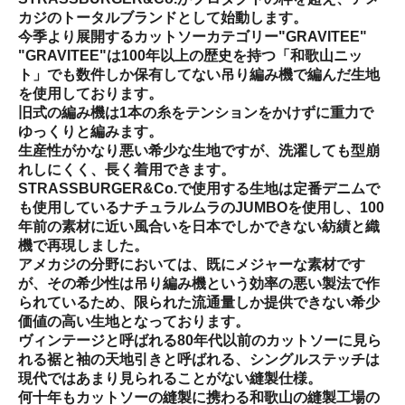
カジのトータルブランドとして始動します。
今季より展開するカットソーカテゴリー"GRAVITEE"
"GRAVITEE"は100年以上の歴史を持つ「和歌山ニッ
ト」でも数件しか保有してない吊り編み機で編んだ生地
を使用しております。
旧式の編み機は1本の糸をテンションをかけずに重力で
ゆっくりと編みます。
生産性がかなり悪い希少な生地ですが、洗濯しても型崩
れしにくく、長く着用できます。
STRASSBURGER&Co.で使用する生地は定番デニムで
も使用しているナチュラルムラのJUMBOを使用し、100
年前の素材に近い風合いを日本でしかできない紡績と織
機で再現しました。
アメカジの分野においては、既にメジャーな素材です
が、その希少性は吊り編み機という効率の悪い製法で作
られているため、限られた流通量しか提供できない希少
価値の高い生地となっております。
ヴィンテージと呼ばれる80年代以前のカットソーに見ら
れる裾と袖の天地引きと呼ばれる、シングルステッチは
現代ではあまり見られることがない縫製仕様。
何十年もカットソーの縫製に携わる和歌山の縫製工場の