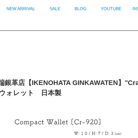
NEW ARRIVAL
SALE
BLOG
YOUTUBE
I
銀革店【IKENOHATA GINKAWATEN】"Cramp
ウォレット 日本製