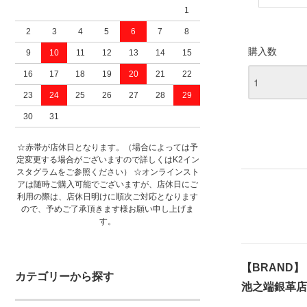
1
2
3
4
5
6
7
8
購入数
9
10
11
12
13
14
15
16
17
18
19
20
21
22
23
24
25
26
27
28
29
30
31
☆赤帯が店休日となります。（場合によっては予
定変更する場合がございますので詳しくはK2イン
スタグラムをご参照ください） ☆オンラインスト
アは随時ご購入可能でございますが、店休日にご
利用の際は、店休日明けに順次ご対応となります
ので、予めご了承頂きます様お願い申し上げま
す。
【BRAND】
カテゴリーから探す
池之端銀革店