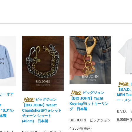
【B.V.D
ビッグジョン
リー オア
MEN T
【BIG JOHN】Yacht
ビッグジョン
ー・メン
Keyring/ヨットキーリン
r
【BIG JOHN】Wallet
グ 日本製
"S.J"/シ
Chain(short)/ウォレット
B.V.D
本製
チェーン ショート
6,050円
BIG JOHN ビッグジョン
(40cm) 日本製
4,950円(税込)