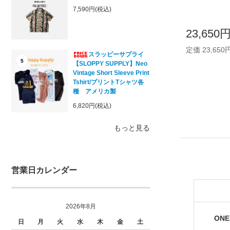
7,590円(税込)
23,650
定価 23,650
スラッピーサプライ
5
【SLOPPY SUPPLY】Neo
Vintage Short Sleeve Print
Tshirt/プリントTシャツ各
種 アメリカ製
6,820円(税込)
もっと見る
営業日カレンダー
2026年8月
ONE
日
月
火
水
木
金
土