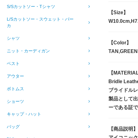
S/Sカットソー・Tシャツ
【Size】
L/Sカットソー・スウェット・パー
W10.0cm,H7
カ
シャツ
【Color】
ニット・カーディガン
TAN,GREEN
ベスト
【MATERIA
アウター
Bridle Leath
ボトムス
ブライドルレ
製品として出
ショーツ
ーである証で
キャップ・ハット
バッグ
【商品説明】
アイコニック