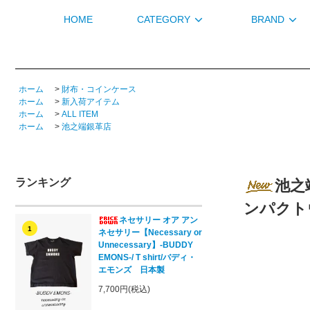
HOME
CATEGORY
BRAND
ホーム
>
財布・コインケース
ホーム
>
新入荷アイテム
ホーム
>
ALL ITEM
ホーム
>
池之端銀革店
ランキング
池之端
ンパクト
ネセサリー オア アン
1
ネセサリー【Necessary or
Unnecessary】-BUDDY
EMONS-/ T shirt/バディ・
エモンズ 日本製
7,700円(税込)