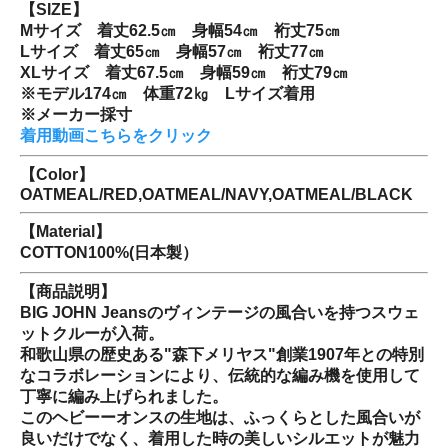
【SIZE】
Mサイズ 着丈62.5㎝ 身幅54㎝ 裄丈75㎝
Lサイズ 着丈65㎝ 身幅57㎝ 裄丈77㎝
XLサイズ 着丈67.5㎝ 身幅59㎝ 裄丈79㎝
※モデル174㎝ 体重72㎏ Lサイズ着用
※メーカー採寸
着用動画こちらをクリック
【Color】
OATMEAL/RED,OATMEAL/NAVY,OATMEAL/BLACK
【Material】
COTTON100%(日本製）
【商品説明】
BIG JOHN Jeansのヴィンテージの風合いを持つスウェ
ットクルーが入荷。
和歌山県の歴史ある"森下メリヤス"創業1907年との特別
なコラボレーションにより、伝統的な編み機を使用して
丁寧に編み上げられました。
このヘビーーオンスの生地は、ふっくらとした風合いが
良いだけでなく、着用した時の美しいシルエットが魅力