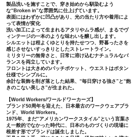
製品洗いを施すことで、穿き始めから馴染むよう
な“Broken in”な雰囲気に仕上げています。
表面にはわずかに凹凸があり、光の当たり方や着用によ
って表情が変化
洗い加工によって生まれるアタリやムラ感が、まるでヴ
ィンテージの一本のような味わいを醸し出します。
シルエットは程よくゆとりを持たせつつ、野暮ったさを
感じさせないすっきりとしたストレートライン。
ミリタリーの無骨さと、日常に溶け込むナチュラルなバ
ランスを両立しています。
フロントは大きめのパッチポケット、ウエストはボタン
仕様でシンプルに。
余計な装飾を削ぎ落とした結果、“毎日穿ける強さ”と“飽
きのこない美しさ”が生まれた。
【World Workers/ワールドワーカーズ】
ブランド50周年を迎えた、日本最古のワークウェアブラ
ンド、World Workers。
1975年、まだ“アメリカンワークスタイル”という言葉さ
え一般的でなかった時代に、日本のものづくりの現場に
根差す形でブランドは誕生しました。